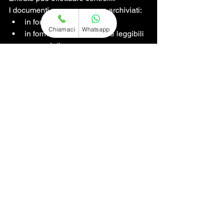
I documenti possono essere archiviati:
in formato 
cartaceo
;
Chiamaci
Whatsapp
in formato 
digitale
, purché leggibili 
e completi.
Buone pratiche consigliate:
creare una cartella dedicata per 
ogni intervento;
separare fatture, bonifici, permessi 
e certificazioni;
indicare chiaramente data e 
tipologia dei lavori;
scansionare i documenti cartacei 
per avere un backup digitale.
Documenti da 
conservare per lavori in 