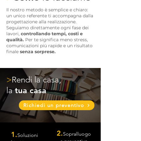
Il nostro metodo è semplice e chiaro:
un unico referente ti accompagna dalla
progettazione alla realizzazione.
Seguiamo direttamente ogni fase dei
lavori,
controllando tempi, costi e
qualità.
Per te significa meno stress,
comunicazioni più rapide e un risultato
finale
senza sorprese.
>
Rendi la casa,
la
tua casa
Richiedi un preventivo
2.
1.
Sopralluogo
Soluzioni