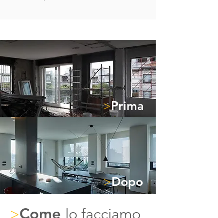
>
Prima
>
Dopo
Come
lo facciamo
>