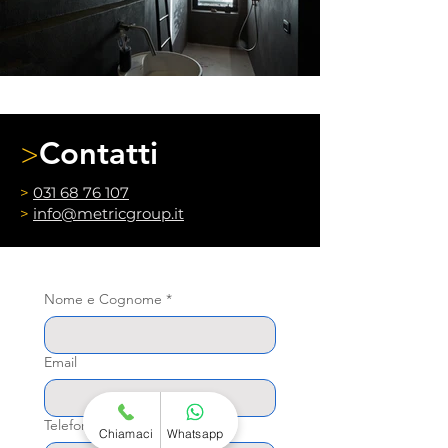
Contatti
>
>
031 68 76 107
>
info@metricgroup.it
Nome e Cognome
*
Email
Telefono
*
Chiamaci
Whatsapp