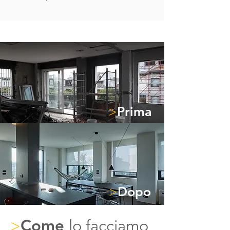
>
Prima
>
Dopo
Come
lo facciamo
>