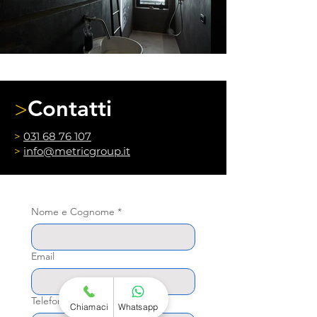
Contatti
>
>
031 68 76 107
>
info@metricgroup.it
Nome e Cognome
*
Email
Telefono
*
Chiamaci
Whatsapp