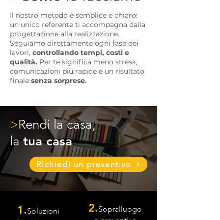
Il nostro metodo è semplice e chiaro:
un unico referente ti accompagna dalla
progettazione alla realizzazione.
Seguiamo direttamente ogni fase dei
lavori,
controllando tempi, costi e
qualità.
Per te significa meno stress,
comunicazioni più rapide e un risultato
finale
senza sorprese.
>
Rendi la casa,
la
tua casa
Richiedi un preventivo
2.
1.
Sopralluogo
Soluzioni