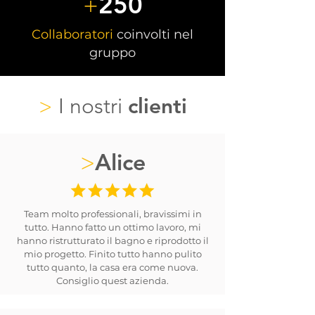
250
+
Collaboratori
coinvolti nel
gruppo
>
I nostri
clienti
Alice
>
Team molto professionali, bravissimi in
tutto. Hanno fatto un ottimo lavoro, mi
hanno ristrutturato il bagno e riprodotto il
mio progetto. Finito tutto hanno pulito
tutto quanto, la casa era come nuova.
Consiglio quest azienda.